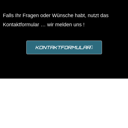
Falls Ihr Fragen oder Wünsche habt, nutzt das
Kontaktformular … wir melden uns !
KONTAKTFORMULAR
TAUNUS-BIKES
Am Dreschplatz 3
61273 Wehrheim
Hessen-Taunus
06081 98 483 95