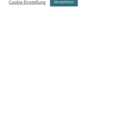
Cookie Einstellung
Akzeptieren
LEISTUNGEN
SAG BESCHEID WAS DU
BRAUCHST!
VERKAUF-NEURAD
Du bis auf der Suche nach einem neuem Bike?
Dann sind wir Dein Ansprechpartner und beraten
Dich gerne. Komm vorbei und wir finden das
richtige für Dich.