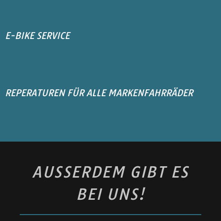
E-BIKE SERVICE
Software Updates, Diagnose Service, Akkukapazitäts-Check 
REPERATUREN FÜR ALLE MARKENFAHRRÄDER
MTB Hardtail & Fully, Gravelbikes, Rennrad, Cyclocrosser, La
AUSSERDEM GIBT ES B
EI UNS!