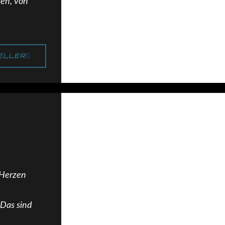
sen, von
ELLER
 Herzen
Das sind